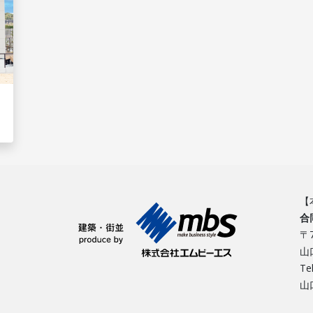
【
合
〒7
山
Te
山